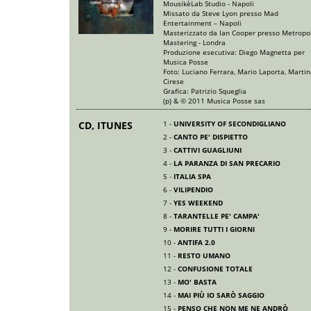
MousikèLab Studio - Napoli
Missato da Steve Lyon presso Mad
Entertainment – Napoli
Masterizzato da Ian Cooper presso Metropol
Mastering - Londra
Produzione esecutiva: Diego Magnetta per
Musica Posse
Foto: Luciano Ferrara, Mario Laporta, Marti
Cirese
Grafica: Patrizio Squeglia
(p) & © 2011 Musica Posse sas
CD, ITUNES
1 -
UNIVERSITY OF SECONDIGLIANO
2 -
CANTO PE' DISPIETTO
3 -
CATTIVI GUAGLIUNI
4 -
LA PARANZA DI SAN PRECARIO
5 -
ITALIA SPA
6 -
VILIPENDIO
7 -
YES WEEKEND
8 -
TARANTELLE PE' CAMPA'
9 -
MORIRE TUTTI I GIORNI
10 -
ANTIFA 2.0
11 -
RESTO UMANO
12 -
CONFUSIONE TOTALE
13 -
MO' BASTA
14 -
MAI PIÙ IO SARÒ SAGGIO
15 -
PENSO CHE NON ME NE ANDRÒ