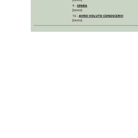
9 -
SPARA
[testo]
10 -
AVREI VOLUTO CONOSCERVI
[testo]