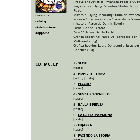
Produzione Artistica: Kwanzaa Posse e 99 P
Registrato al Flying Recording Studio da Enz
Rizzo.
Mixato al Flying Recording Studio da Kwanz
novenove
Posse e 99 Posse (tranne "Facendo La Storia
catalogo
mixato al Parco da Dennis Bovell).
distribuzione
Foto: Luciano Ferrara.
Foto 99 Posse: Salvio Parisi.
supporto
Grafica copertina: Paolo De Francesco per
Moltimedia (Bg).
Grafica booklet: Laura Donadoni e Sgraz per
Eclettica (RM)
CD, MC, LP
1 -
SI TUU
[testo]
2 -
NON C' E' TEMPO
[video]
[testo]
3 -
PECCHE'
[testo]
4 -
SENZA RITORNELLO
[testo]
5 -
BALLA E PIENSA
[testo]
6 -
LA GATTA MAMMONA
[testo]
7 -
FUJAKKA'
[testo]
8 -
FACENDO LA STORIA
[testo]