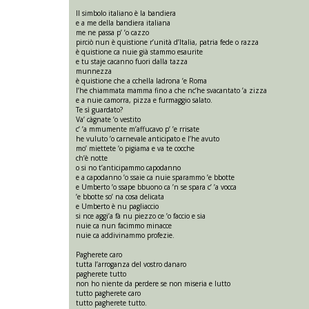
Il simbolo italiano è la bandiera
e a me della bandiera italiana
me ne passa p’ ’o cazzo
pirciò nun è quistione r’unità d’Italia, patria fede o razza
è quistione ca nuie già stammo esaurite
e tu staje cacanno fuori dalla tazza
munnezza
è quistione che a cchella ladrona ’e Roma
l’he chiammata mamma fino a che nc’he svacantato ’a zizza
e a nuie camorra, pizza e furmaggio salato.
Te sì guardato?
Va’ càgnate ’o vestito
c’ ’a mmumente m’affucavo p’ ’e rrisate
he vuluto ’o carnevale anticipato e l’he avuto
mo’ miettete ’o pigiama e va te cocche
ch’è notte
o si no t’anticipammo capodanno
e a capodanno ’o ssaie ca nuie sparammo ’e bbotte
e Umberto ’o ssape bbuono ca ’n se spara c’ ’a vocca
’e bbotte so’ na cosa delicata
e Umberto è nu pagliaccio
si nce aggi’a fà nu piezzo ce ’o faccio e sia
nuie ca nun facimmo minacce
nuie ca addivinammo profezie.
Pagherete caro
tutta l’arroganza del vostro danaro
pagherete tutto
non ho niente da perdere se non miseria e lutto
tutto pagherete caro
tutto pagherete tutto.