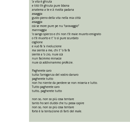
’a vita è ghiuta
e titò t’è ghiuta pure bbona
anatema a te e â rivolta padana
assaggia
gusto pieno della vita nella mia città
assaggia
ccà se more pure pe nu “caravaggio”
mannaggia
’o sango spierzo e chi non t’è maie muorto emigrato
o t’è muorto e t’ ’o sì pure scurdato
coglione
e vuò fà ‘a rivoluzione
ma siente a me, chi t’ ’o fa fà
siente a ’o zio, nuie ccà
nun facimmo minacce
nuie cà addivinammo profezie.
Pagherete caro
tutta l’arroganza del vostro danaro
pagherete tutto
non ho niente da perdere se non miseria e lutto.
Tutto pagherete caro
tutto, pagherete tutto
non so, non so più cosa tentare
tanto ho seri dubbi che tu possa capire
non so, non so più cosa tentare
forte è la tentazione di farti del male.