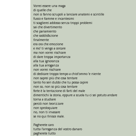
Vorrei essere una maga
di quelle che
non si fanno scrupoli a lanciare anatemi e scintille
fuoco e fiamme e incantesimi
ti scaglierei addosso senza troppi problemi
sai che divertimento
che pariamiento
che soddisfazione
finalmente
era ora che emozione
e mo’ ti vengo a cercare
ma non vorrei rischiare
di dare troppa importanza
alla tua ignoranza
alla tua arroganza
non vorrei rischiare
di dedicare troppo tempo a chist’ommo ’e niente
non saprei più che cosa tentare
tanto ho seri dubbi che tu possa capire
non so, non so più cosa tentare
forte è la tentazione di farti del male
dimentichi la storia, eppure a scuola tu ci sei potuto andare
torna a studiare
perciò non teorizzare
non sproloquiare
no, non ti invasare
se no qui finisce male.
Pagherete caro
tutta l’arroganza del vostro danaro
pagherete tutto