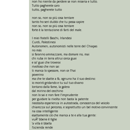
non ho niente da perdere se non miseria e lutto.
Tutto pagherete caro
tutto, pagherete tutto
non so, non so più cosa tentare
tanto ho seri dubbi che tu possa capire
non so, non so più cosa tentare
forte è la tentazione di farti del male.
I miei fratelli Baschi, Irlandesi
Curdi, Palestinesi
Autonomen, autonomisti nelle terre del Chiapas
no màs
si faranno ammazzare, ma domare no, mai
chi ruba in terra altrui cerca guai
e so’ guai che troverai
rivoltoso che non sai
ti manca lo spessore, non ce l’hai
poverino
ma che te sbatte a fà, ognuno ha il suo destino:
io morirò gridando e tu sul tuo divano
lontano dalla fame, la galera
dal mirino del cecchino
non lo sai e non fare l’imprudente
per guidare la rivolta non basta la patente
necessita esperienza in autostrada, conoscenza del veicolo
chiarezza sul percorso, e soprattutto un bel motivo convincente
na cosa intelligente
esattamente ciò che manca a te e alla tua gente:
vuÃ³ bbene ê figlie
‘a villa è bbella
l’azienda rende